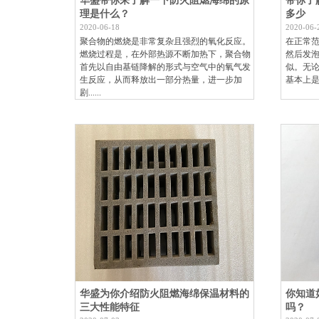
华盛带你来了解一下防火阻燃海绵的原
带你了
理是什么？
多少
2020-06-18
2020-06-
聚合物的燃烧是非常复杂且强烈的氧化反应。
在正常范
燃烧过程是，在外部热源不断加热下，聚合物
然后发
首先以自由基链降解的形式与空气中的氧气发
似。无论
生反应，从而释放出一部分热量，进一步加
基本上是
剧......
华盛为你介绍防火阻燃海绵保温材料的
你知道
三大性能特征
吗？