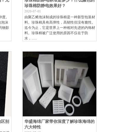
吗？无
珍珠棉防静电标准是多少？什么颜色的
珍珠棉防静电效果好？
2020-07-01
缓冲度。
由聚乙烯泡沫制成的珍珠棉是一种新型包装材
的泡沫
料。珍珠棉具有高弹性，高韧性但没有脆性。
药物影
迄今为止，它是世界上一种相对先进的内饰材
料。珍珠棉被广泛使用的原因不仅在于防
水，......
的区别
华盛海绵厂家带你深度了解珍珠海绵的
六大特性