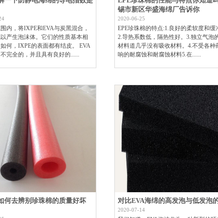
解一下防静电海绵的导电指数是
EPE珍珠棉的性能与特点你知道
锡市新区华盛海绵厂告诉你
24
2020-06-25
围内，将IXPE和EVA与炭黑混合，
EPE珍珠棉的特点:1.良好的柔软度和
泡以产生泡沫体。它们的性质基本相
2.导热系数低，隔热性好。3.独立气泡
如何，IXPE的表面都有结皮。 EVA
材料道几乎没有吸收材料。4.不受各种
不完全的，并且具有良好的......
响的耐腐蚀和耐腐蚀材料5.在......
如何去辨别珍珠棉的质量好坏
对比EVA海绵的高发泡与低发泡
2020-07-14