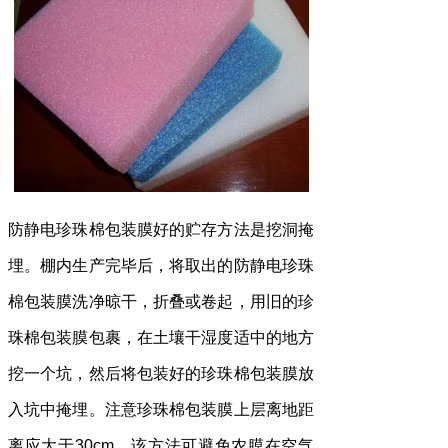
防静电珍珠棉
包装膜好的贮存方法是挖洞掩
埋。棚内生产完毕后，将取出的防静电
珍珠
棉包装
膜洗净晾干，折叠或卷起，用旧的
珍
珠棉
包装膜包裹，在土壤干湿度适中的地方
挖一个坑，然后将包装好的珍珠棉包装膜放
入坑中掩埋。注意珍珠棉包装膜上层离地距
离应大于30cm。该方法可避免农膜在空气